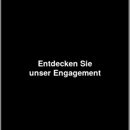
Entdecken Sie
unser Engagement
FGX480
Freistehender Mini-Gefrierschrank