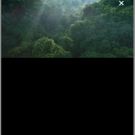
×
KUB14
Eiswürfelmaschine