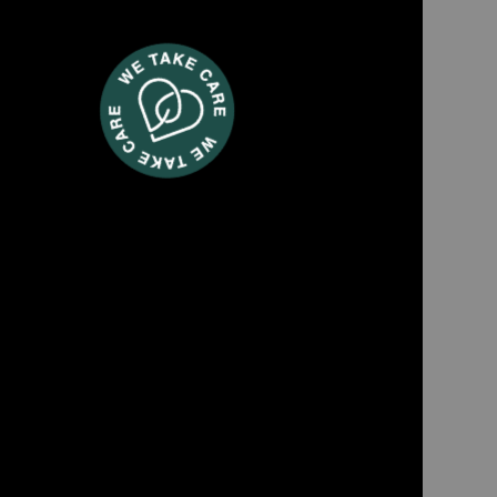
FO30
ini-Backofen