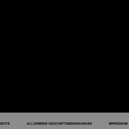
en
M
FOLGEN SIE UNS AUF
EBOTE
ALLGEMEINE GESCHÄFTSBEDINGUNGEN
IMPRESSUM