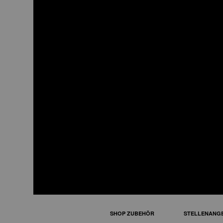
FO45
Mini-Backof
SHOP ZUBEHÖR
STELLENANG