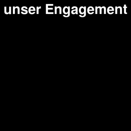
unser Engagement