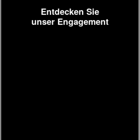
Entdecken Sie
unser Engagement