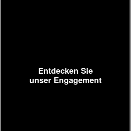
Entdecken Sie
unser Engagement