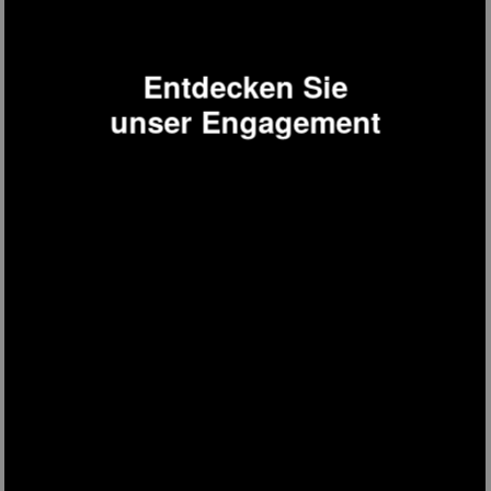
Entdecken Sie
unser Engagement