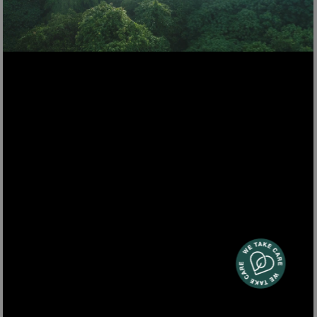
2-in-1 Stabstaubsauger
EasyClean
Für eine einfache und gründliche Reinigung - vom Boden
bis zur Decke.
UP600
179,00 €
Produktdetails
ZUM WARENKORB
HINZUFÜGEN